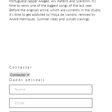
Portuguese rapper Aragão, Ary Rafeiro and Scardinni, it’s
time to remix one of the biggest songs of the last year.
Before the originals arrive, which are currently in the studio,
it’s time to get addicted to Moça de Ivandro, remixed by
André Henriques. Summer vibes and sunset cravings.
Contactar
Dados pessoais