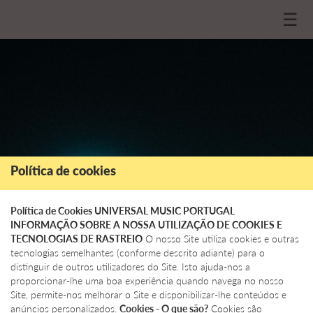
☰
Política de cookies
Política de Cookies UNIVERSAL MUSIC PORTUGAL
INFORMAÇÃO SOBRE A NOSSA UTILIZAÇÃO DE COOKIES E
TECNOLOGIAS DE RASTREIO
O nosso Site utiliza cookies e outras
tecnologias semelhantes (conforme descrito adiante) para o
distinguir de outros utilizadores do Site. Isto ajuda-nos a
proporcionar-lhe uma boa experiência quando navega no nosso
Site, permite-nos melhorar o Site e disponibilizar-lhe conteúdos e
anúncios personalizados.
Cookies - O que são?
Cookies são