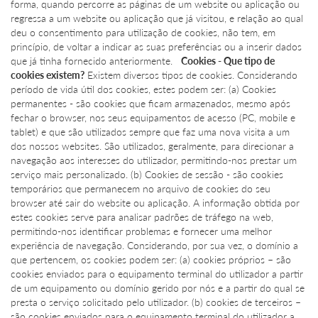
forma, quando percorre as páginas de um website ou aplicação ou
regressa a um website ou aplicação que já visitou, e relação ao qual
deu o consentimento para utilização de cookies, não tem, em
princípio, de voltar a indicar as suas preferências ou a inserir dados
que já tinha fornecido anteriormente.
Cookies - Que tipo de
cookies existem?
Existem diversos tipos de cookies. Considerando
período de vida útil dos cookies, estes podem ser: (a) Cookies
permanentes - são cookies que ficam armazenados, mesmo após
fechar o browser, nos seus equipamentos de acesso (PC, mobile e
tablet) e que são utilizados sempre que faz uma nova visita a um
dos nossos websites. São utilizados, geralmente, para direcionar a
navegação aos interesses do utilizador, permitindo-nos prestar um
serviço mais personalizado. (b) Cookies de sessão - são cookies
temporários que permanecem no arquivo de cookies do seu
browser até sair do website ou aplicação. A informação obtida por
estes cookies serve para analisar padrões de tráfego na web,
permitindo-nos identificar problemas e fornecer uma melhor
experiência de navegação. Considerando, por sua vez, o domínio a
que pertencem, os cookies podem ser: (a) cookies próprios – são
cookies enviados para o equipamento terminal do utilizador a partir
de um equipamento ou domínio gerido por nós e a partir do qual se
presta o serviço solicitado pelo utilizador. (b) cookies de terceiros –
são cookies enviados para o equipamento terminal do utilizador a