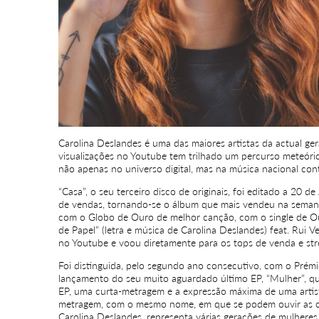
Carolina Deslandes é uma das maiores artistas da actual g
visualizações no Youtube tem trilhado um percurso meteóri
não apenas no universo digital, mas na música nacional co
“Casa”, o seu terceiro disco de originais, foi editado a 20 
de vendas, tornando-se o álbum que mais vendeu na semana
com o Globo de Ouro de melhor canção, com o single de Ou
de Papel” (letra e música de Carolina Deslandes) feat. Rui 
no Youtube e voou diretamente para os tops de venda e str
Foi distinguida, pelo segundo ano consecutivo, com o Prémi
lançamento do seu muito aguardado último EP, “Mulher”, q
EP, uma curta-metragem e a expressão máxima de uma artist
metragem, com o mesmo nome, em que se podem ouvir as canç
Carolina Deslandes, representa várias gerações de mulheres 