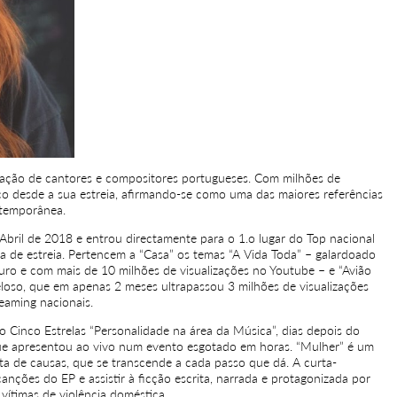
eração de cantores e compositores portugueses. Com milhões de
co desde a sua estreia, afirmando-se como uma das maiores referências
ntemporânea.
de Abril de 2018 e entrou directamente para o 1.o lugar do Top nacional
 de estreia. Pertencem a “Casa” os temas “A Vida Toda” – galardoado
ro e com mais de 10 milhões de visualizações no Youtube – e “Avião
Veloso, que em apenas 2 meses ultrapassou 3 milhões de visualizações
eaming nacionais.
o Cinco Estrelas “Personalidade na área da Música”, dias depois do
ue apresentou ao vivo num evento esgotado em horas. “Mulher” é um
a de causas, que se transcende a cada passo que dá. A curta-
ões do EP e assistir à ficção escrita, narrada e protagonizada por
vítimas de violência doméstica.