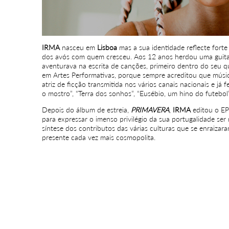
IRMA
nasceu em
Lisboa
mas a sua identidade reflecte forte
dos avós com quem cresceu. Aos 12 anos herdou uma guita
aventurava na escrita de canções, primeiro dentro do seu 
em Artes Performativas, porque sempre acreditou que músi
atriz de ficção transmitida nos vários canais nacionais e já f
o mostro”, “Terra dos sonhos”, “Eusébio, um hino do futebol
Depois do álbum de estreia,
PRIMAVERA
,
IRMA
editou o E
para expressar o imenso privilégio da sua portugalidade ser
síntese dos contributos das várias culturas que se enraiz
presente cada vez mais cosmopolita.