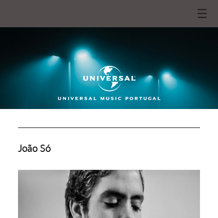
☰
João Só