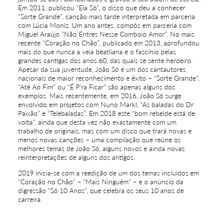
Em 2011, publicou “Ela Só”, o disco que deu a conhecer
“Sorte Grande”, canção mais tarde interpretada em parceria
com Lúcia Moniz. Um ano antes, compôs em parceria com
Miguel Araújo “Não Entres Nesse Comboio Amor”. No mais
recente “Coração no Chão”, publicado em 2013, aprofundou
mais do que nunca a veia beatliana e o fascínio pelas
grandes cantigas dos anos 60, das quais se sente herdeiro.
Apesar da sua juventude, João Só é um dos cantautores
nacionais de maior reconhecimento e êxito – “Sorte Grande”,
“Até Ao Fim” ou “É P’ra Ficar” são apenas alguns dos
exemplos. Mais recentemente, em 2016, João Só surge
envolvido em projetos com Nuno Markl, “As baladas do Dr
Paixão” e “Telebaladas”. Em 2018 este “bom rebelde está de
volta”, ainda que desta vez não exactamente com um
trabalho de originais, mas com um disco que trará novas e
menos novas canções – uma compilação que reúne os
melhores temas de João Só, alguns novos e ainda novas
reinterpretações de alguns dos antigos.
2019 inicia-se com a reedição de um dos temas incluídos em
“Coração no Chão” – “Mais Ninguém” – e o anúncio da
digressão “Só 10 Anos”, que celebra os seus 10 anos de
carreira.