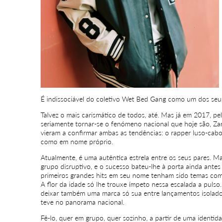
É indissociável do coletivo Wet Bed Gang como um dos seus
Talvez o mais carismático de todos, até. Mas já em 2017, p
seriamente tornar-se o fenómeno nacional que hoje são, Zar
vieram a confirmar ambas as tendências: o rapper luso-cabo
como em nome próprio.
Atualmente, é uma autêntica estrela entre os seus pares.
grupo disruptivo, e o sucesso bateu-lhe à porta ainda antes
primeiros grandes hits em seu nome tenham sido temas como
A flor da idade só lhe trouxe ímpeto nessa escalada a puls
deixar também uma marca só sua entre lançamentos isolad
teve no panorama nacional.
Fê-lo, quer em grupo, quer sozinho, a partir de uma identid