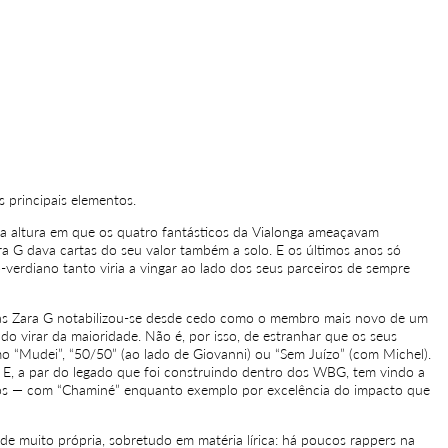
 principais elementos.
ela altura em que os quatro fantásticos da Vialonga ameaçavam
a G dava cartas do seu valor também a solo. E os últimos anos só
-verdiano tanto viria a vingar ao lado dos seus parceiros de sempre
 Mas Zara G notabilizou-se desde cedo como o membro mais novo de um
 do virar da maioridade. Não é, por isso, de estranhar que os seus
 “Mudei”, “50/50” (ao lado de Giovanni) ou “Sem Juízo” (com Michel).
o. E, a par do legado que foi construindo dentro dos WBG, tem vindo a
os — com “Chaminé” enquanto exemplo por excelência do impacto que
ade muito própria, sobretudo em matéria lírica: há poucos rappers na