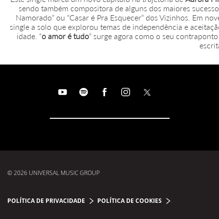
sendo também compositora de alguns dos maiores sucessos
Namorado” ou “Casar é Pra Esquecer” dos Vizinhos. Em nove
single a solo que explorou temas de independência e aceitaç
idade. “
o amor é tudo
” surge agora como o seu contraponto
escrit
© 2026 UNIVERSAL MUSIC GROUP
POLÍTICA DE PRIVACIDADE
POLÍTICA DE COOKIES