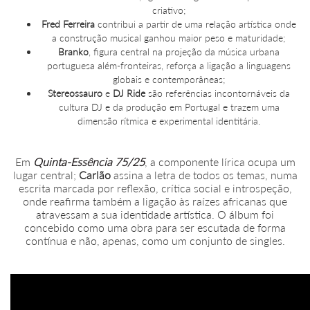
criativo;
Fred Ferreira
contribui a partir de uma relação artística onde
a construção musical ganhou maior peso e maturidade;
Branko
, figura central na projeção da música urbana
portuguesa além-fronteiras, reforça a ligação a linguagens
globais e contemporâneas;
Stereossauro
e
DJ Ride
são referências incontornáveis da
cultura DJ e da produção em Portugal e trazem uma
dimensão rítmica e experimental identitária.
Em
Quinta-Essência 75/25
, a componente lírica ocupa um
lugar central;
Carlão
assina a letra de todos os temas, numa
escrita marcada por reflexão, crítica social e introspeção,
onde reafirma também a ligação às raízes africanas que
atravessam a sua identidade artística. O álbum foi
concebido como uma obra para ser escutada de forma
contínua e não, apenas, como um conjunto de singles.