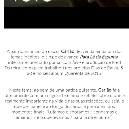
A par do anúncio do disco,
Carlão
desvenda ainda um dos
temas inéditos, o single de avanço
Para Lá da Espuma
,
inteiramente escrito por si, com
beat
e produção de Fred
Ferreira, com quem trabalhou nos projetos Dias de Raiva, 5-
30 e no seu álbum Quarenta de 2015.
Neste tema, ao som de uma batida pulsante,
Carlão
fala
diretamente com uma figura feminina e reflete sobre o que é
realmente importante na vida e nas suas relações, ou seja, o
que permanece ao longo dos anos e para além dos
momentos finais (“Lutamos e choramos / sonhamos e
amamos / é o que levamos / para lá da espuma”).