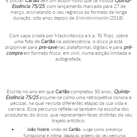
É oficial!
Carlão
tem um álbum novo que se intitula
Quinta-
Essência 75/25
, com lançamento marcado para 27 de
março, assinalando o seu regresso ao formato de longa
duração, oito anos depois de
Entretenimento
(2018).
Com capa criada por Mackintóxico a.k.a. Tó Trips, sobre
uma foto de
Carlão
na adolescência, o disco já está
disponível para
pre-save
nas plataformas digitais e para
pré-
compra
em formato físico, em vinil, numa edição limitada e
autografada.
Escrito no ano em que
Carlão
completou 50 anos,
Quinta-
Essência 75/25
assume-se como uma retrospetiva sonora e
pessoal, na qual revisita diferentes etapas da sua vida e
carreira. Esse percurso reflete-se também na escolha dos
produtores do disco, que representam fases distintas do seu
trajeto artístico:
João Nobre
, irmão de
Carlão
, surge como presença
fundacional e íntima, ligada às origens do seu percurso