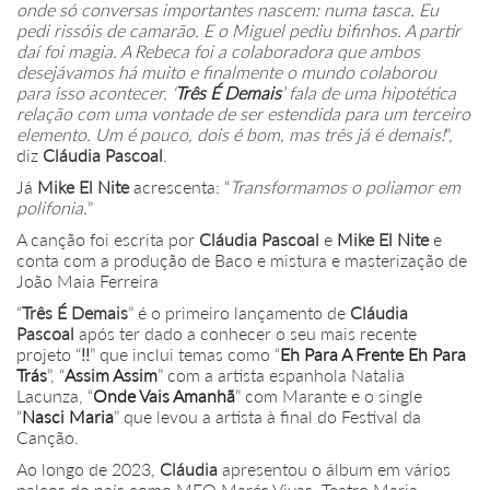
onde só conversas importantes nascem: numa tasca. Eu
pedi rissóis de camarão. E o Miguel pediu bifinhos. A partir
daí foi magia. A Rebeca foi a colaboradora que ambos
desejávamos há muito e finalmente o mundo colaborou
para isso acontecer. ‘
Três É Demais
’ fala de uma hipotética
relação com uma vontade de ser estendida para um terceiro
elemento. Um é pouco, dois é bom, mas três já é demais!
”,
diz
Cláudia Pascoal
.
Já
Mike El Nite
acrescenta: “
Transformamos o poliamor em
polifonia.
”
A canção foi escrita por
Cláudia Pascoal
e
Mike El Nite
e
conta com a produção de Baco e mistura e masterização de
João Maia Ferreira
“
Três É Demais
” é o primeiro lançamento de
Cláudia
Pascoal
após ter dado a conhecer o seu mais recente
projeto “
!!
” que inclui temas como “
Eh Para A Frente Eh Para
Trás
”, “
Assim Assim
” com a artista espanhola Natalia
Lacunza, “
Onde Vais Amanhã
” com Marante e o single
“
Nasci Maria
” que levou a artista à final do Festival da
Canção.
Ao longo de 2023,
Cláudia
apresentou o álbum em vários
palcos do país como MEO Marés Vivas, Teatro Maria