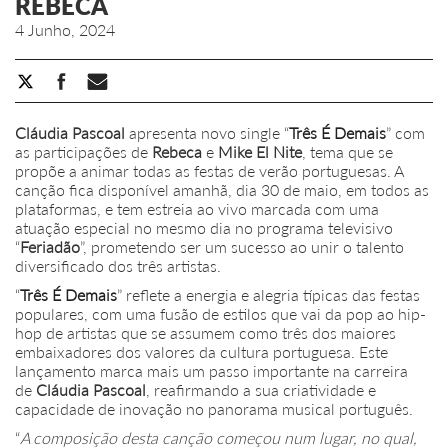
REBECA
4 Junho, 2024
Cláudia Pascoal
apresenta novo single “
Três É Demais
” com
as participações de
Rebeca
e
Mike El Nite
, tema que se
propõe a animar todas as festas de verão portuguesas. A
canção fica disponível amanhã, dia 30 de maio, em todos as
plataformas, e tem estreia ao vivo marcada com uma
atuação especial no mesmo dia no programa televisivo
“
Feriadão
”, prometendo ser um sucesso ao unir o talento
diversificado dos três artistas.
“
Três É Demais
” reflete a energia e alegria típicas das festas
populares, com uma fusão de estilos que vai da pop ao hip-
hop de artistas que se assumem como três dos maiores
embaixadores dos valores da cultura portuguesa. Este
lançamento marca mais um passo importante na carreira
de
Cláudia Pascoal
, reafirmando a sua criatividade e
capacidade de inovação no panorama musical português.
“
A composição desta canção começou num lugar, no qual,