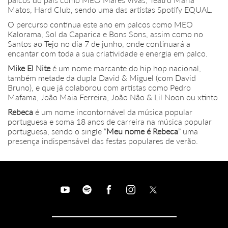
Matos, Hard Club, sendo uma das artistas Spotify EQUAL.
O percurso continua este ano em palcos como MEO
Kalorama, Sol da Caparica e Bons Sons, assim como no
Santos ao Tejo no dia 7 de junho, onde continuará a
encantar com toda a sua criatividade e energia em palco.
Mike El Nite
é um nome marcante do hip hop nacional,
também metade da dupla David & Miguel (com David
Bruno), e que já colaborou com artistas como Pedro
Mafama, João Maia Ferreira, João Não & Lil Noon ou xtinto
Rebeca
é um nome incontornável da música popular
portuguesa e soma 18 anos de carreira na música popular
portuguesa, sendo o single “
Meu nome é Rebeca
” uma
presença indispensável das festas populares de verão.