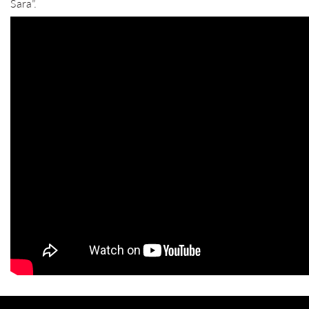
Sara”
.