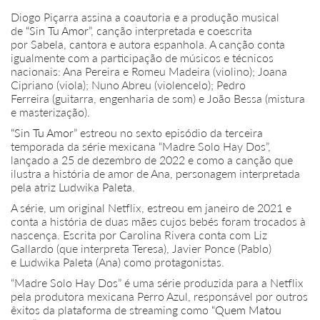
Diogo Piçarra
assina a coautoria e a produção musical
de
“Sin Tu Amor”
, canção interpretada e coescrita
por
Sabela
, cantora e autora espanhola. A canção conta
igualmente com a participação de músicos e técnicos
nacionais:
Ana Pereira
e
Romeu Madeira
(violino);
Joana
Cipriano
(viola);
Nuno Abreu
(violencelo);
Pedro
Ferreira
(guitarra, engenharia de som) e
João Bessa
(mistura
e masterização).
“Sin Tu Amor”
estreou no sexto episódio da terceira
temporada da série mexicana “Madre Solo Hay Dos”,
lançado a 25 de dezembro de 2022 e como a canção que
ilustra a história de amor de Ana, personagem interpretada
pela atriz Ludwika Paleta.
A série, um original Netflix, estreou em janeiro de 2021 e
conta a história de duas mães cujos bebés foram trocados à
nascença. Escrita por Carolina Rivera conta com Liz
Gallardo (que interpreta Teresa), Javier Ponce (Pablo)
e Ludwika Paleta (Ana) como protagonistas.
“Madre Solo Hay Dos” é uma série produzida para a Netflix
pela produtora mexicana Perro Azul, responsável por outros
êxitos da plataforma de streaming como
“Quem Matou