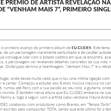
CE PRÉMIO DE ARTISTA REVELAÇÃO N
 “VENHAM MAIS 7”, PRIMEIRO SING
 o primeiro avanço do primeiro álbum de
EU.CLIDES
. Este tema
a, de um personagem claramente perturbado e de caráter autodes
ue consegue lidar com o estado caótico em que se encontra, aca
ica, o personagem vai revelando detalhes concretos da sua vida
gal. Disfarçado de hino à libertinagem, “Venham Mais 7” é o retr
ugal, onde desde muito cedo que criou uma íntima ligação com a
ocar e cantar. Começou a estudar aos 8 anos música clássica no c
6, rumou até Paris com a sua paixão ao seu colo, a guitarra, on
o o mundo. É também nessa altura que EU.CLIDES embarca na sua
Family e, logo a seguir, com a artista cabo-verdiana Mayra Andr
CLIDES colaborou com produtores como Branko, em “Tempo Tor
 escritos pelo compositor TOTA, sendo que este último foi o te