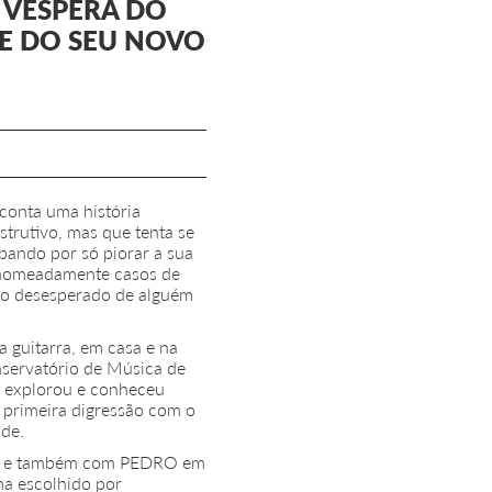
A VÉSPERA DO
LE DO SEU NOVO
 conta uma história
trutivo, mas que tenta se
bando por só piorar a sua
, nomeadamente casos de
ato desesperado de alguém
 guitarra, em casa e na
onservatório de Música de
de explorou e conheceu
 primeira digressão com o
ade.
to” e também com PEDRO em
ma escolhido por