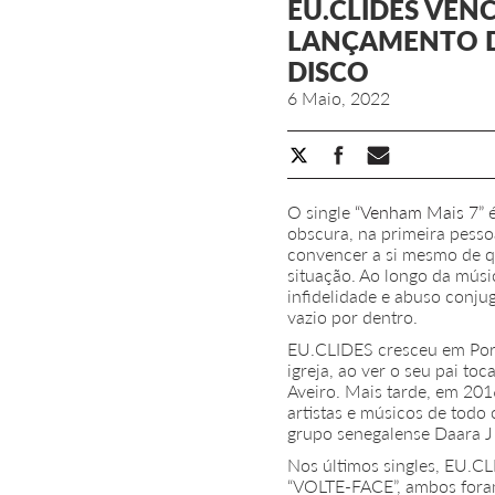
EU.CLIDES VEN
LANÇAMENTO DE
DISCO
6 Maio, 2022
O single
“Venham Mais 7”
é
obscura, na primeira pesso
convencer a si mesmo de q
situação. Ao longo da mús
infidelidade e abuso conju
vazio por dentro.
EU.CLIDES cresceu em Port
igreja, ao ver o seu pai t
Aveiro. Mais tarde, em 201
artistas e músicos de tod
grupo senegalense Daara J 
Nos últimos singles, EU.
“VOLTE-FACE”, ambos foram