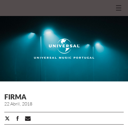
☰
FIRMA
22 Abril, 2018