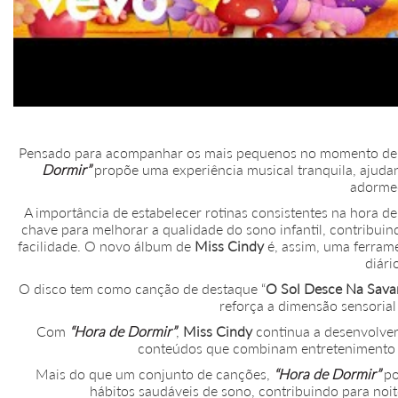
Pensado para acompanhar os mais pequenos no momento de tr
Dormir”
propõe uma experiência musical tranquila, ajuda
adorme
A importância de estabelecer rotinas consistentes na hora 
chave para melhorar a qualidade do sono infantil, contribu
facilidade. O novo álbum de
Miss Cindy
é, assim, uma ferramen
diári
O disco tem como canção de destaque “
O Sol Desce Na Sava
reforça a dimensão sensorial
Com
“Hora de Dormir”
,
Miss Cindy
continua a desenvolver 
conteúdos que combinam entretenimento e 
Mais do que um conjunto de canções,
“Hora de Dormir”
po
hábitos saudáveis de sono, contribuindo para noite