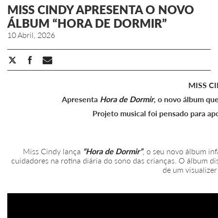
MISS CINDY APRESENTA O NOVO
ÁLBUM “HORA DE DORMIR”
10 Abril, 2026
MISS C
Apresenta
Hora de Dormir
, o novo álbum que 
Projeto musical foi pensado para apoi
Miss Cindy lança
“Hora de Dormir”
, o seu novo álbum inf
cuidadores na rotina diária do sono das crianças. O álbum 
de um visualizer