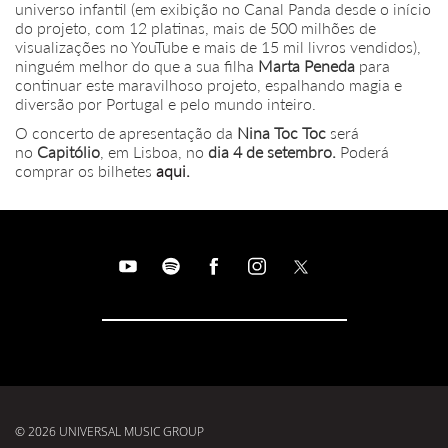
universo infantil (em exibição no Canal Panda desde o início
do projeto, com 12 platinas, mais de 500 milhões de
visualizações no YouTube e mais de 15 mil livros vendidos),
ninguém melhor do que a sua filha
Marta Peneda
para
continuar este maravilhoso projeto, espalhando magia e
diversão por Portugal e pelo mundo inteiro.
O concerto de apresentação da
Nina Toc Toc
será
no
Capitólio
, em Lisboa, no
dia 4 de setembro.
Poderá
comprar os bilhetes
aqui.
© 2026 UNIVERSAL MUSIC GROUP