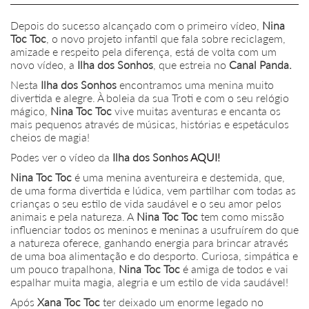
Depois do sucesso alcançado com o primeiro vídeo,
Nina
Toc Toc
, o novo projeto infantil que fala sobre reciclagem,
amizade e respeito pela diferença, está de volta com um
novo vídeo, a
Ilha dos Sonhos
, que estreia no
Canal Panda.
Nesta
Ilha dos Sonhos
encontramos uma menina muito
divertida e alegre. À boleia da sua Troti e com o seu relógio
mágico,
Nina Toc Toc
vive muitas aventuras e encanta os
mais pequenos através de músicas, histórias e espetáculos
cheios de magia!
Podes ver o vídeo da
Ilha dos Sonhos
AQUI!
Nina Toc Toc
é uma menina aventureira e destemida, que,
de uma forma divertida e lúdica, vem partilhar com todas as
crianças o seu estilo de vida saudável e o seu amor pelos
animais e pela natureza. A
Nina Toc Toc
tem como missão
influenciar todos os meninos e meninas a usufruírem do que
a natureza oferece, ganhando energia para brincar através
de uma boa alimentação e do desporto. Curiosa, simpática e
um pouco trapalhona,
Nina Toc Toc
é amiga de todos e vai
espalhar muita magia, alegria e um estilo de vida saudável!
Após
Xana Toc Toc
ter deixado um enorme legado no