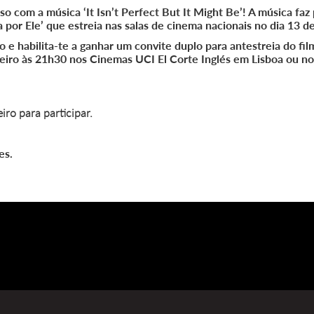
so com a música ‘It Isn’t Perfect But It Might Be’! A música fa
a por Ele’ que estreia nas salas de cinema nacionais no dia 13 de
 e habilita-te a ganhar um convite duplo para antestreia do fi
ereiro às 21h30 nos Cinemas UCI El Corte Inglés em Lisboa ou 
iro para participar.
es.