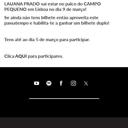
LAUANA PRADO vai estar no palco do CAMPO
PEQUENO em Lisboa no dia 9 de março!
Se ainda não tens bilhete então aproveita este
passatempo e habilita-te a ganhar um bilhete duplo!
Tens até ao dia 5 de março para participar.
Clica
AQUI
para participares.