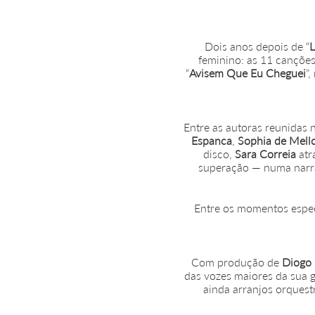
Dois anos depois de “
L
feminino: as 11 canções
“
Avisem Que Eu Cheguei
”
Entre as autoras reunidas 
Espanca
,
Sophia de Mell
disco,
Sara Correia
atr
superação — numa narra
Entre os momentos especi
Com produção de
Diogo
das vozes maiores da sua 
ainda arranjos orquest