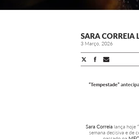
SARA CORREIA 
3 Março, 2026
“
Tempestade
” antecip
Sara Correia
lança hoje “
semana decisiva e de c
passado na
MEO