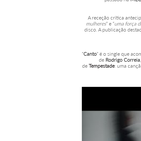
A receção crítica antec
mulheres
” e “
uma força d
disco. A publicação destac
“
Canto
” é o single que ac
de
Rodrigo Correia
de
Tempestade
: uma cançã