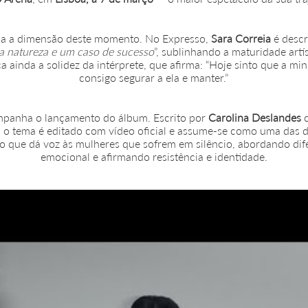
ipa a dimensão deste momento. No Expresso,
Sara Correia
é descr
a natureza e um caso de sucesso
”, sublinhando a maturidade artí
a ainda a solidez da intérprete, que afirma: “Hoje sinto que a mi
consigo segurar a ela e manter.”
ompanha o lançamento do álbum. Escrito por
Carolina Deslandes
c
, o tema é editado com vídeo oficial e assume-se como uma das d
o que dá voz às mulheres que sofrem em silêncio, abordando dife
emocional e afirmando resistência e identidade.