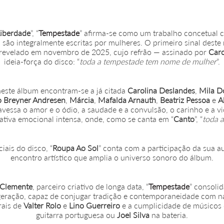
iberdade
”, “
Tempestade
” afirma-se como um trabalho concetual
 são integralmente escritas por mulheres. O primeiro sinal deste
, revelado em novembro de 2025, cujo refrão — assinado por
Caro
ideia-força do disco: “
toda a tempestade tem nome de mulher
”.
neste álbum encontram-se a já citada
Carolina Deslandes
,
Mila D
o Breyner Andresen
,
Márcia
,
Mafalda Arnauth
,
Beatriz Pessoa
e
A
avessa o amor e o ódio, a saudade e a convulsão, o carinho e a vi
tiva emocional intensa, onde, como se canta em “
Canto
”, “
toda 
ais do disco, “
Roupa Ao Sol
” conta com a participação da sua a
encontro artístico que amplia o universo sonoro do álbum.
 Clemente
, parceiro criativo de longa data, “
Tempestade
” consoli
geração, capaz de conjugar tradição e contemporaneidade com na
rais de
Valter Rolo
e
Lino Guerreiro
e a cumplicidade de músico
guitarra portuguesa ou
Joel Silva
na bateria.