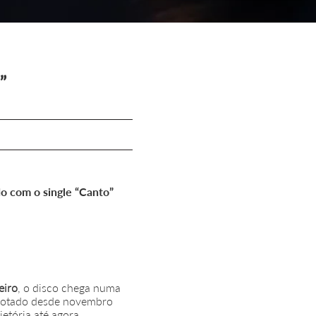
”
o com o single “Canto”
eiro
, o disco chega numa
esgotado desde novembro
etória até agora.