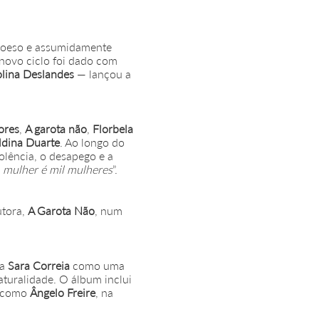
 coeso e assumidamente
 novo ciclo foi dado com
lina Deslandes
— lançou a
ores
,
A garota não
,
Florbela
ldina Duarte
. Ao longo do
olência, o desapego e a
a mulher é mil mulheres
”.
utora,
A Garota Não
, num
da
Sara Correia
como uma
turalidade. O álbum inclui
s como
Ângelo Freire
, na