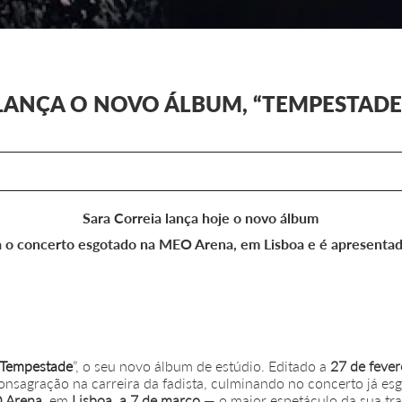
LANÇA O NOVO ÁLBUM, “TEMPESTADE
Sara Correia lança hoje o novo álbum
a o concerto esgotado na MEO Arena, em Lisboa e é apresentad
Tempestade
”, o seu novo álbum de estúdio. Editado a
27 de fever
onsagração na carreira da fadista, culminando no concerto já 
 Arena
, em
Lisboa, a 7 de março
— o maior espetáculo da sua traj