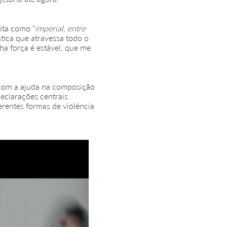
ita como “
imperial, entre
stica que atravessa todo o
nha força é estável, que me
om a ajuda na composição
eclarações centrais
rentes formas de violência